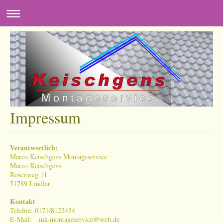
Impressum
Verantwortlich:
Marco Keischgens Montageservice
Marco
Keischgens
Rosenweg
11
51789
Lindlar
Kontakt
Telefon: 0171/8122434
E-Mail: mk-montageservice@web.de