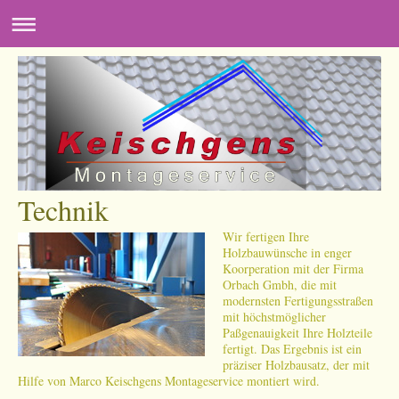
Technik
Wir fertigen Ihre
Holzbauwünsche in enger
Koorperation mit der Firma
Orbach Gmbh, die mit
modernsten Fertigungsstraßen
mit höchstmöglicher
Paßgenauigkeit Ihre Holzteile
fertigt. Das Ergebnis ist ein
präziser Holzbausatz, der mit
Hilfe von Marco Keischgens Montageservice montiert wird.