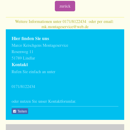
zurück
Weitere Informationen unter 0171/8122434 oder per email:
mk.montageservice@web.de
Hier finden Sie uns
Marco Keischgens Montageservice
Rosenweg
11
51789
Lindlar
Kontakt
Rufen Sie einfach an unter
0171/8122434
oder nutzen Sie unser Kontaktforumlar.
Teilen